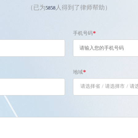
（已为
人得到了律师帮助）
5858
*
手机号码
*
地域
请选择省
/
请选择市
/
请