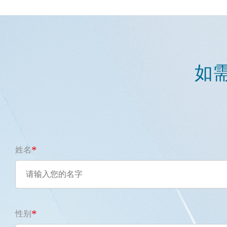
如
*
姓名
*
性别