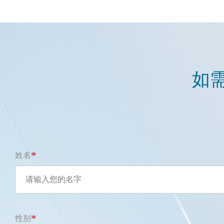
如
*
姓名
*
性别