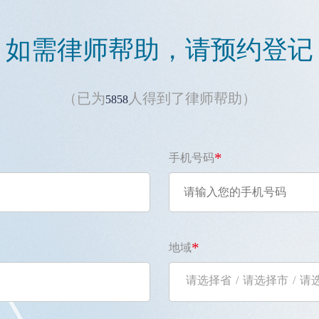
如需律师帮助，请预约登记
（已为
人得到了律师帮助）
5858
*
手机号码
*
地域
请选择省
/
请选择市
/
请